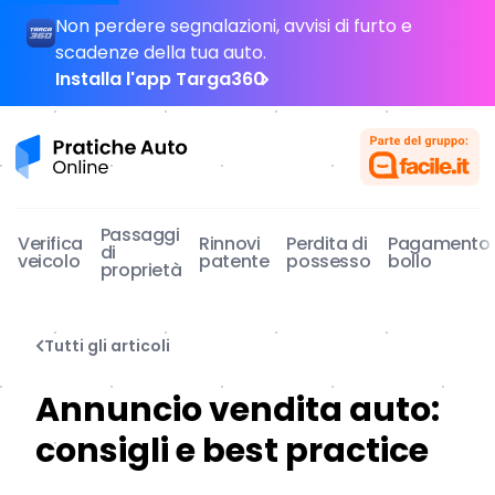
Non perdere segnalazioni, avvisi di furto e
scadenze della tua auto.
Installa l'app Targa360
Pratiche Auto Online
Passaggi
Verifica
Rinnovi
Perdita di
Pagamento
di
veicolo
patente
possesso
bollo
proprietà
Tutti gli articoli
Annuncio vendita auto:
consigli e best practice