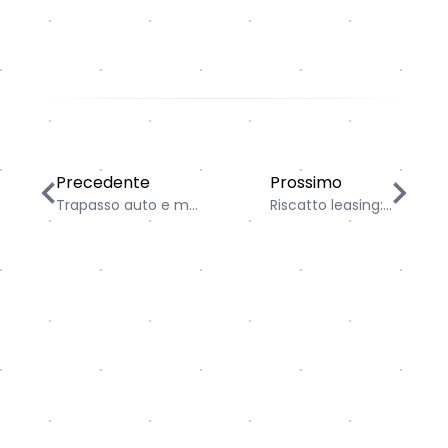
Trapasso auto e moto: le alternative a confronto
Riscatto leasing: tutto 
Precedente
Prossimo
Trapasso auto e m...
Riscatto leasing:...