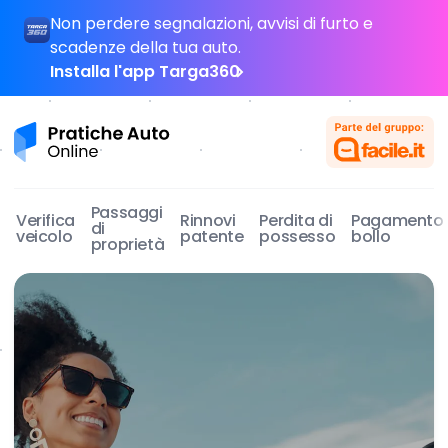
Skip to content
Non perdere segnalazioni, avvisi di furto e
scadenze della tua auto.
Installa l'app Targa360
Pratiche Auto Online
Passaggi
Verifica
Rinnovi
Perdita di
Pagamento
di
veicolo
patente
possesso
bollo
proprietà